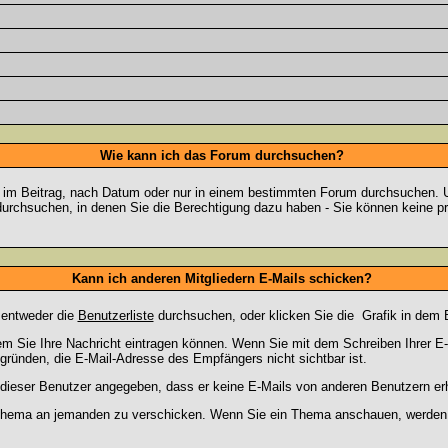
Wie kann ich das Forum durchsuchen?
 im Beitrag, nach Datum oder nur in einem bestimmten Forum durchsuchen. U
durchsuchen, in denen Sie die Berechtigung dazu haben - Sie können keine pri
Kann ich anderen Mitgliedern E-Mails schicken?
 entweder die
Benutzerliste
durchsuchen, oder klicken Sie die
Grafik in dem 
dem Sie Ihre Nachricht eintragen können. Wenn Sie mit dem Schreiben Ihrer E-M
gründen, die E-Mail-Adresse des Empfängers nicht sichtbar ist.
at dieser Benutzer angegeben, dass er keine E-Mails von anderen Benutzern er
m Thema an jemanden zu verschicken. Wenn Sie ein Thema anschauen, werden S