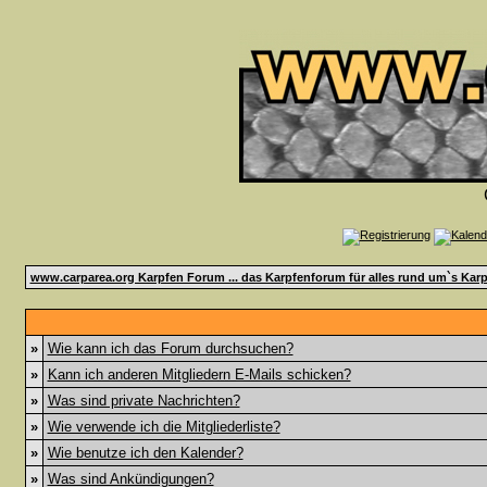
www.carparea.org Karpfen Forum ... das Karpfenforum für alles rund um`s Karp
»
Wie kann ich das Forum durchsuchen?
»
Kann ich anderen Mitgliedern E-Mails schicken?
»
Was sind private Nachrichten?
»
Wie verwende ich die Mitgliederliste?
»
Wie benutze ich den Kalender?
»
Was sind Ankündigungen?