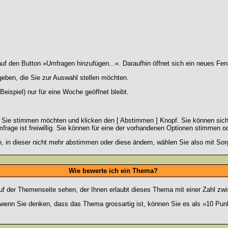
 den Button »Umfragen hinzufügen...«. Daraufhin öffnet sich ein neues Fens
geben, die Sie zur Auswahl stellen möchten.
eispiel) nur für eine Woche geöffnet bleibt.
e Sie stimmen möchten und klicken den [ Abstimmen ] Knopf. Sie können sich
frage ist freiwillig. Sie können für eine der vorhandenen Optionen stimmen 
 in dieser nicht mehr abstimmen oder diese ändern, wählen Sie also mit Sorg
Wie bewerte ich ein Thema?
f der Themenseite sehen, der Ihnen erlaubt dieses Thema mit einer Zahl zwi
er wenn Sie denken, dass das Thema grossartig ist, können Sie es als »10 Pu