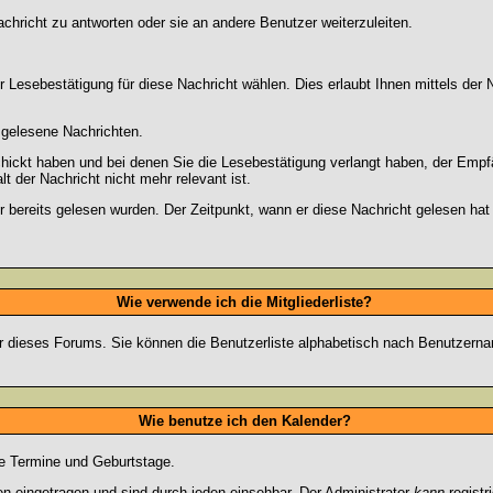
chricht zu antworten oder sie an andere Benutzer weiterzuleiten.
 Lesebestätigung für diese Nachricht wählen. Dies erlaubt Ihnen mittels de
d gelesene Nachrichten.
chickt haben und bei denen Sie die Lesebestätigung verlangt haben, der Emp
lt der Nachricht nicht mehr relevant ist.
 bereits gelesen wurden. Der Zeitpunkt, wann er diese Nachricht gelesen hat
Wie verwende ich die Mitgliederliste?
tzer dieses Forums. Sie können die Benutzerliste alphabetisch nach Benutzer
Wie benutze ich den Kalender?
te Termine und Geburtstage.
 eingetragen und sind durch jeden einsehbar. Der Administrator
kann
registr