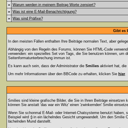
»
Warum werden in meinem Beitrag Worte zensiert?
»
Was ist eine E-Mail-Benachrichtigung?
»
Was sind Präfixe?
Gibt es
In den meisten Fällen enthalten Ihre Beiträge normalen Text, aber geleg
Abhängig von den Regeln des Forums, können Sie HTML-Code verwenden,
verwenden: ein spezielles Set von Tags, die Sie benutzen können, um di
Seitenformatunterbrechung immun ist.
Es kann auch sein, dass der Administrator die
Smilies
aktiviert hat, di
Um mehr Informationen über den BBCode zu erhalten, klicken Sie
hier
.
Smilies sind kleine grafische Bilder, die Sie in Ihren Beiträge einsetz
können Sie anstatt 'das war ein Witz' einen 'zwinkernden' Smilie einsetze
Wenn Sie schonmal E-Mail- oder Internet-Chatsysteme benutzt haben, s
Beispiel wird
:)
in ein lächelndes Gesicht umgewandelt. Um den Smilie C
lächelnden Mund darstellt.