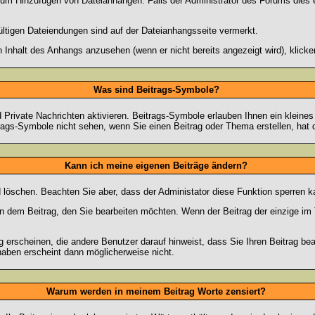
zum Hinzufügen von Dateianhängen. Falls der Administrator des Forums dies e
ültigen Dateiendungen sind auf der Dateianhangsseite vermerkt.
 Inhalt des Anhangs anzusehen (wenn er nicht bereits angezeigt wird), klick
Was sind Beitrags-Symbole?
Private Nachrichten aktivieren. Beitrags-Symbole erlauben Ihnen ein kleine
trags-Symbole nicht sehen, wenn Sie einen Beitrag oder Thema erstellen, hat d
Kann ich meine eigenen Beiträge ändern?
nd löschen. Beachten Sie aber, dass der Administator diese Funktion sperren 
in dem Beitrag, den Sie bearbeiten möchten. Wenn der Beitrag der einzige 
rscheinen, die andere Benutzer darauf hinweist, dass Sie Ihren Beitrag bea
haben erscheint dann möglicherweise nicht.
Warum werden in meinem Beitrag Worte zensiert?