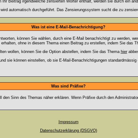
hr Beitrag irgendwelche zensierten Wörter enthält, werden sie durch ein and
n wird automatisch durchgeführt. Das Zensierungssystem sucht die zu zensier
Was ist eine E-Mail-Benachrichtigung?
worten, können Sie wählen, durch eine E-Mail benachrichtigt zu werden, we
erhalten, ohne in diesem Thema einen Beitrag zu erstellen, indem Sie das Th
ten wollen, können Sie die Option abstellen, indem Sie das Thema
hier
abbes
und sie können einstellen, ob sie E-Mail-Benachrichtigungen standardmässi
Was sind Präfixe?
oll den Sinn des Themas näher erklären. Wenn Präfixe durch den Administrato
Impressum
Datenschutzerklärung (DSGVO)