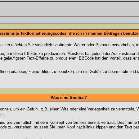
 bestimmte Textformatierungscodes, die ich in meinen Beiträgen benutz
entlich möchten Sie sicherlich bestimmte Wörter oder Phrasen hervorheben, in
 um diese Effekte zu produzieren. Meistens hat jedoch der Administrator
e geläufigsten Text-Effekte zu produzieren. BBCode hat den Vorteil, dass er 
e Ihnen erlauben, kleine Bilder zu benutzen, um ein Gefühl zu übermitteln und
Was sind Smilies?
en können, um ein Gefühl, z.B. einen Witz oder eine Verlegenheit zu vermittel
n.
ind Sie vermutlich mit dem Konzept von Smilies bereits vertraut. Bestimmt
ode zu verstehen, müssen Sie Ihren Kopf nach links kippen und den Text be