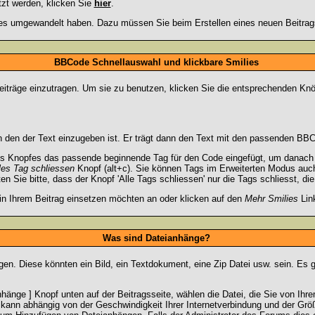
tzt werden, klicken Sie
hier
.
lies umgewandelt haben. Dazu müssen Sie beim Erstellen eines neuen Beitrags
BBCode Schnellauswahl und klickbare Smilies
Beiträge einzutragen. Um sie zu benutzen, klicken Sie die entsprechenden Knö
 den der Text einzugeben ist. Er trägt dann den Text mit den passenden BBCo
s Knopfes das passende beginnende Tag für den Code eingefügt, um danach d
les Tag schliessen
Knopf (alt+c). Sie können Tags im Erweiterten Modus auc
 Sie bitte, dass der Knopf 'Alle Tags schliessen' nur die Tags schliesst, di
 in Ihrem Beitrag einsetzen möchten an oder klicken auf den
Mehr Smilies
Link
Was sind Dateianhänge?
gen. Diese könnten ein Bild, ein Textdokument, eine Zip Datei usw. sein. Es 
änge ] Knopf unten auf der Beitragsseite, wählen die Datei, die Sie von Ihrem
kann abhängig von der Geschwindigkeit Ihrer Internetverbindung und der Gr