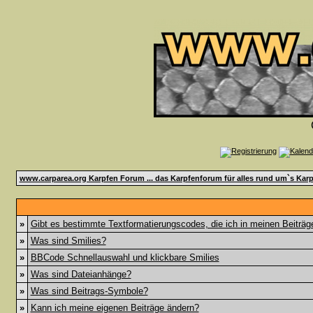
www.carparea.org Karpfen Forum ... das Karpfenforum für alles rund um`s Karp
»
Gibt es bestimmte Textformatierungscodes, die ich in meinen Beiträ
»
Was sind Smilies?
»
BBCode Schnellauswahl und klickbare Smilies
»
Was sind Dateianhänge?
»
Was sind Beitrags-Symbole?
»
Kann ich meine eigenen Beiträge ändern?