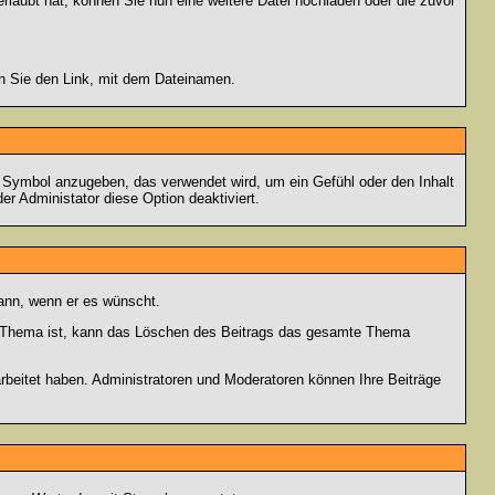
rlaubt hat, können Sie nun eine weitere Datei hochladen oder die zuvor
en Sie den Link, mit dem Dateinamen.
s Symbol anzugeben, das verwendet wird, um ein Gefühl oder den Inhalt
er Administator diese Option deaktiviert.
kann, wenn er es wünscht.
im Thema ist, kann das Löschen des Beitrags das gesamte Thema
rbeitet haben. Administratoren und Moderatoren können Ihre Beiträge