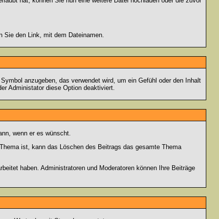
rlaubt hat, können Sie nun eine weitere Datei hochladen oder die zuvor
en Sie den Link, mit dem Dateinamen.
s Symbol anzugeben, das verwendet wird, um ein Gefühl oder den Inhalt
er Administator diese Option deaktiviert.
kann, wenn er es wünscht.
im Thema ist, kann das Löschen des Beitrags das gesamte Thema
rbeitet haben. Administratoren und Moderatoren können Ihre Beiträge