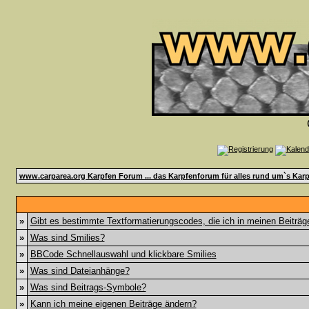
www.carparea.org Karpfen Forum ... das Karpfenforum für alles rund um`s Karp
»
Gibt es bestimmte Textformatierungscodes, die ich in meinen Beiträ
»
Was sind Smilies?
»
BBCode Schnellauswahl und klickbare Smilies
»
Was sind Dateianhänge?
»
Was sind Beitrags-Symbole?
»
Kann ich meine eigenen Beiträge ändern?