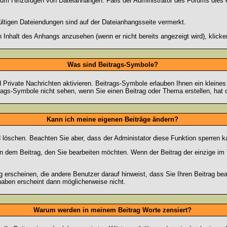
zum Hinzufügen von Dateianhängen. Falls der Administrator des Forums dies e
ültigen Dateiendungen sind auf der Dateianhangsseite vermerkt.
 Inhalt des Anhangs anzusehen (wenn er nicht bereits angezeigt wird), klick
Was sind Beitrags-Symbole?
Private Nachrichten aktivieren. Beitrags-Symbole erlauben Ihnen ein kleine
trags-Symbole nicht sehen, wenn Sie einen Beitrag oder Thema erstellen, hat d
Kann ich meine eigenen Beiträge ändern?
nd löschen. Beachten Sie aber, dass der Administator diese Funktion sperren 
in dem Beitrag, den Sie bearbeiten möchten. Wenn der Beitrag der einzige 
rscheinen, die andere Benutzer darauf hinweist, dass Sie Ihren Beitrag bea
haben erscheint dann möglicherweise nicht.
Warum werden in meinem Beitrag Worte zensiert?