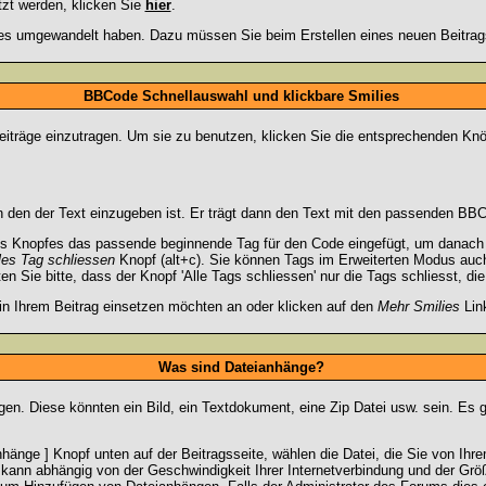
tzt werden, klicken Sie
hier
.
lies umgewandelt haben. Dazu müssen Sie beim Erstellen eines neuen Beitrags
BBCode Schnellauswahl und klickbare Smilies
Beiträge einzutragen. Um sie zu benutzen, klicken Sie die entsprechenden Knö
 den der Text einzugeben ist. Er trägt dann den Text mit den passenden BBCo
s Knopfes das passende beginnende Tag für den Code eingefügt, um danach d
les Tag schliessen
Knopf (alt+c). Sie können Tags im Erweiterten Modus auc
 Sie bitte, dass der Knopf 'Alle Tags schliessen' nur die Tags schliesst, di
 in Ihrem Beitrag einsetzen möchten an oder klicken auf den
Mehr Smilies
Link
Was sind Dateianhänge?
gen. Diese könnten ein Bild, ein Textdokument, eine Zip Datei usw. sein. Es 
änge ] Knopf unten auf der Beitragsseite, wählen die Datei, die Sie von Ihrem
kann abhängig von der Geschwindigkeit Ihrer Internetverbindung und der Gr