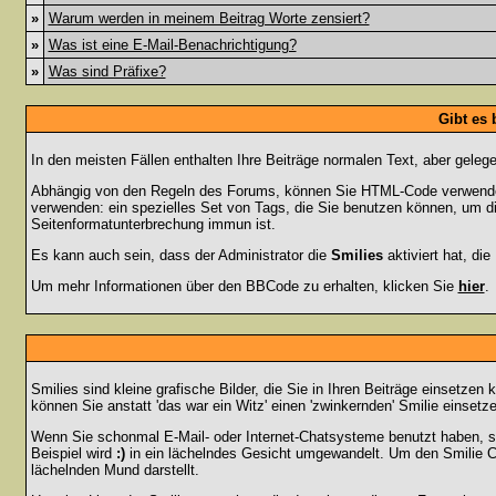
»
Warum werden in meinem Beitrag Worte zensiert?
»
Was ist eine E-Mail-Benachrichtigung?
»
Was sind Präfixe?
Gibt es
In den meisten Fällen enthalten Ihre Beiträge normalen Text, aber geleg
Abhängig von den Regeln des Forums, können Sie HTML-Code verwenden,
verwenden: ein spezielles Set von Tags, die Sie benutzen können, um di
Seitenformatunterbrechung immun ist.
Es kann auch sein, dass der Administrator die
Smilies
aktiviert hat, di
Um mehr Informationen über den BBCode zu erhalten, klicken Sie
hier
.
Smilies sind kleine grafische Bilder, die Sie in Ihren Beiträge einsetz
können Sie anstatt 'das war ein Witz' einen 'zwinkernden' Smilie einsetze
Wenn Sie schonmal E-Mail- oder Internet-Chatsysteme benutzt haben, s
Beispiel wird
:)
in ein lächelndes Gesicht umgewandelt. Um den Smilie C
lächelnden Mund darstellt.