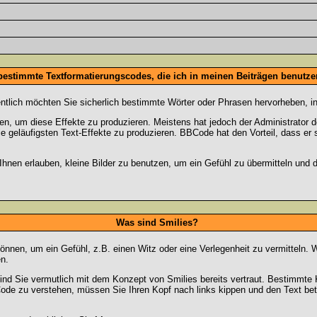
 bestimmte Textformatierungscodes, die ich in meinen Beiträgen benutz
entlich möchten Sie sicherlich bestimmte Wörter oder Phrasen hervorheben, in
 um diese Effekte zu produzieren. Meistens hat jedoch der Administrator
e geläufigsten Text-Effekte zu produzieren. BBCode hat den Vorteil, dass er 
e Ihnen erlauben, kleine Bilder zu benutzen, um ein Gefühl zu übermitteln und
Was sind Smilies?
en können, um ein Gefühl, z.B. einen Witz oder eine Verlegenheit zu vermittel
n.
ind Sie vermutlich mit dem Konzept von Smilies bereits vertraut. Bestimmt
ode zu verstehen, müssen Sie Ihren Kopf nach links kippen und den Text be