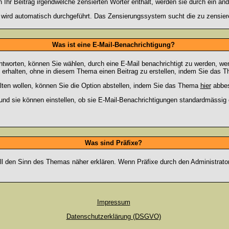
hr Beitrag irgendwelche zensierten Wörter enthält, werden sie durch ein and
n wird automatisch durchgeführt. Das Zensierungssystem sucht die zu zensier
Was ist eine E-Mail-Benachrichtigung?
worten, können Sie wählen, durch eine E-Mail benachrichtigt zu werden, we
erhalten, ohne in diesem Thema einen Beitrag zu erstellen, indem Sie das Th
ten wollen, können Sie die Option abstellen, indem Sie das Thema
hier
abbes
und sie können einstellen, ob sie E-Mail-Benachrichtigungen standardmässi
Was sind Präfixe?
oll den Sinn des Themas näher erklären. Wenn Präfixe durch den Administrato
Impressum
Datenschutzerklärung (DSGVO)