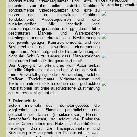
Grafiken/Logos !
Tondokumente, Videosequenzen und Texte zu
Verwendung behalten
beachten, von ihm selbst erstellte Grafiken,
Tondokumente, Videosequenzen und Texte zu
nutzen oder auf lizenzfreie Grafiken,
Tondokumente, Videosequenzen und Texte
zurückzugreifen. Alle innerhalb des
Internetangebotes genannten und ggf. durch Dritte
geschützten Marken- und Warenzeichen
unterliegen uneingeschränkt den Bestimmungen
des jeweils gültigen Kennzeichenrechts und den
Besitzrechten der jeweiligen eingetragenen
Eigentümer. Allein aufgrund der bloßen Nennung ist
nicht der Schluß zu ziehen, dass Markenzeichen
nicht durch Rechte Dritter geschützt sind!
Das Copyright für öffentliche, vom Autor selbst
erstellte Objekte bleibt allein beim Autor der Seite.
Eine Vervielfältigung oder Verwendung solcher
Grafiken, Tondokumente, Videosequenzen und
Texte in anderen elektronischen oder gedruckten
Publikationen ist ohne ausdrückliche Zustimmung
des Autors nicht gestattet.
3. Datenschutz
Sofern innerhalb des Internetangebotes die
Möglichkeit zur Eingabe persönlicher oder
geschäftlicher Daten (Emailadressen, Namen,
Anschriften) besteht, so erfolgt die Preisgabe
dieser Daten seitens des Nutzers auf ausdrücklich
freiwilliger Basis. Die Inanspruchnahme und
Bezahlung aller angebotenen Dienste ist – soweit