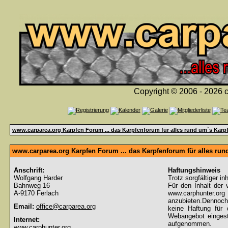
Copyright © 2006 - 2026 c
www.carparea.org Karpfen Forum ... das Karpfenforum für alles rund um`s Karp
www.carparea.org Karpfen Forum ... das Karpfenforum für alles ru
Anschrift:
Haftungshinweis
Wolfgang Harder
Trotz sorgfältiger in
Bahnweg 16
Für den Inhalt der 
A-9170 Ferlach
www.carphunter.org 
anzubieten.Dennoch
Email:
office@carparea.org
keine Haftung für d
Webangebot eingeste
Internet:
aufgenommen.
www.carphunter.org