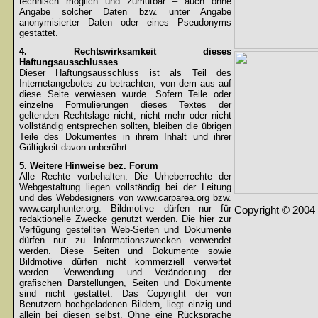
technisch möglich und zumutbar – auch ohne
Angabe solcher Daten bzw. unter Angabe
anonymisierter Daten oder eines Pseudonyms
gestattet.
4. Rechtswirksamkeit dieses
Haftungsausschlusses
Dieser Haftungsausschluss ist als Teil des
Internetangebotes zu betrachten, von dem aus auf
diese Seite verwiesen wurde. Sofern Teile oder
einzelne Formulierungen dieses Textes der
geltenden Rechtslage nicht, nicht mehr oder nicht
vollständig entsprechen sollten, bleiben die übrigen
Teile des Dokumentes in ihrem Inhalt und ihrer
Gültigkeit davon unberührt.
5. Weitere Hinweise bez. Forum
Alle Rechte vorbehalten. Die Urheberrechte der
Webgestaltung liegen vollständig bei der Leitung
und des Webdesigners von
www.carparea.org
bzw.
www.carphunter.org. Bildmotive dürfen nur für
Copyright © 2004 
redaktionelle Zwecke genutzt werden. Die hier zur
Verfügung gestellten Web-Seiten und Dokumente
dürfen nur zu Informationszwecken verwendet
werden. Diese Seiten und Dokumente sowie
Bildmotive dürfen nicht kommerziell verwertet
werden. Verwendung und Veränderung der
grafischen Darstellungen, Seiten und Dokumente
sind nicht gestattet. Das Copyright der von
Benutzern hochgeladenen Bildern, liegt einzig und
allein bei diesen selbst. Ohne eine Rücksprache