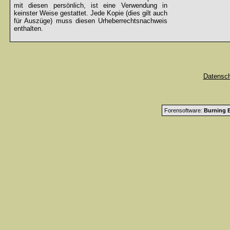
mit diesen persönlich, ist eine Verwendung in
keinster Weise gestattet. Jede Kopie (dies gilt auch
für Auszüge) muss diesen Urheberrechtsnachweis
enthalten.
Datensc
Forensoftware:
Burning B