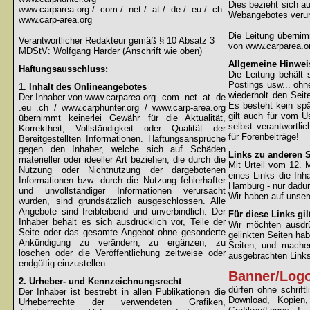
Dies bezieht sich au
www.carparea.org / .com / .net / .at / .de / .eu / .ch
Webangebotes verur
www.carp-area.org
Die Leitung überni
Verantwortlicher Redakteur gemäß § 10 Absatz 3
von www.carparea.or
MDStV: Wolfgang Harder (Anschrift wie oben)
Allgemeine Hinwei
Haftungsausschluss:
Die Leitung behält 
Postings usw... ohne
1. Inhalt des Onlineangebotes
wiederholt den Sei
Der Inhaber von www.carparea.org .com .net .at .de
Es besteht kein spä
.eu .ch / www.carphunter.org / www.carp-area.org
gilt auch für vom U
übernimmt keinerlei Gewähr für die Aktualität,
selbst verantwortli
Korrektheit, Vollständigkeit oder Qualität der
für Forenbeiträge!
Bereitgestellten Informationen. Haftungsansprüche
gegen den Inhaber, welche sich auf Schäden
Links zu anderen S
materieller oder ideeller Art beziehen, die durch die
Mit Urteil vom 12.
Nutzung oder Nichtnutzung der dargebotenen
eines Links die Inh
Informationen bzw. durch die Nutzung fehlerhafter
Hamburg - nur dadur
und unvollständiger Informationen verursacht
Wir haben auf unsere
wurden, sind grundsätzlich ausgeschlossen. Alle
Angebote sind freibleibend und unverbindlich. Der
Für diese Links gil
Inhaber behält es sich ausdrücklich vor, Teile der
Wir möchten ausdrüc
Seite oder das gesamte Angebot ohne gesonderte
gelinkten Seiten hab
Ankündigung zu verändern, zu ergänzen, zu
Seiten, und machen
löschen oder die Veröffentlichung zeitweise oder
ausgebrachten Links 
endgültig einzustellen.
Banner/Log
2. Urheber- und Kennzeichnungsrecht
dürfen ohne schrif
Der Inhaber ist bestrebt in allen Publikationen die
Download, Kopien
Urheberrechte der verwendeten Grafiken,