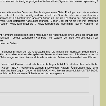
tten von unrechtmässig angeeigneten Webinhalten (Eigentum von www.carparea.org /
counts, alle von den Benutzern hier hochgeladenen Bilder, Postings usw... ohne weitere
resetten! User, die auffällig und wiederholt den Seitenbetrieb stören, werden vom
hlossen! Es besteht kein späterer Anspruch, auf die Löschung der eingebrachten
ür vom User geforderte Accountlöschungen). Jeder User ist für die von ihm erstellten
 haftbar. www.carphunter.org / www.carparea.org übernimmt keine Haftung für
cht Hamburg entschieden, dass man durch die Ausbringung eines Links die Inhalte der
. Dies kann - so das Landgericht Hamburg - nur dadurch verhindert werden, dass man
ert.
Internet Seiten.
keinerlei Einfluss auf die Gestaltung und die Inhalte der gelinkten Seiten haben.
lich von allen Inhalten aller gelinkten Seiten, und machen uns nicht deren Inhalt zu
r Seite ausgebrachten Links und für alle Inhalte der Seiten, zu denen die Links führen.
Banner und Grafiken sind urheberrechtlich geschützt ! Sie dürfen ohne schriftliche
ng Harder) NICHT verwendet werden ! Download, Kopien, Änderungen usw. sind
ile der Grafiken/Logos ! Jeder MISSBRAUCH wird hiermit ausdrücklich UNTERSAGT.
rechtliche Schritte sowie Schadenersatzforderungen vor.