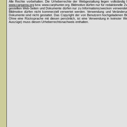
Alle Rechte vorbehalten. Die Urheberrechte der Webgestaltung liegen vollständi
www.carparea.org
bzw. www.carphunter.org. Bildmotive dürfen nur für redaktionelle 
gestellten Web-Seiten und Dokumente dürfen nur zu Informationszwecken verwende
Bildmotive dürfen nicht kommerziell verwertet werden. Verwendung und Veränderun
Dokumente sind nicht gestattet. Das Copyright der von Benutzern hochgeladenen Bilder
Ohne eine Rücksprache mit diesen persönlich, ist eine Verwendung in keinster Weis
Auszüge) muss diesen Urheberrechtsnachweis enthalten.