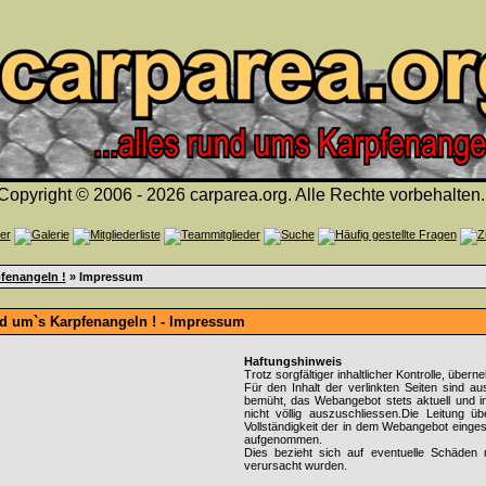
Copyright © 2006 - 2026 carparea.org. Alle Rechte vorbehalten.
fenangeln !
» Impressum
nd um`s Karpfenangeln ! - Impressum
Haftungshinweis
Trotz sorgfältiger inhaltlicher Kontrolle, über
Für den Inhalt der verlinkten Seiten sind au
bemüht, das Webangebot stets aktuell und inh
nicht völlig auszuschliessen.Die Leitung übe
Vollständigkeit der in dem Webangebot eingest
aufgenommen.
Dies bezieht sich auf eventuelle Schäden m
verursacht wurden.