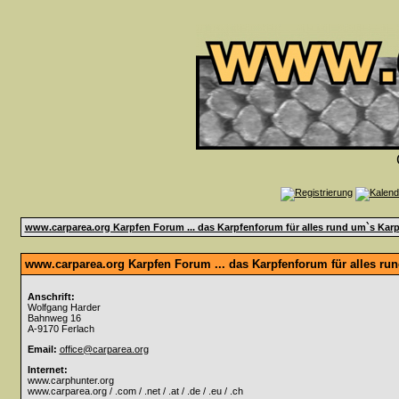
www.carparea.org Karpfen Forum ... das Karpfenforum für alles rund um`s Karp
www.carparea.org Karpfen Forum ... das Karpfenforum für alles ru
Anschrift:
Wolfgang Harder
Bahnweg 16
A-9170 Ferlach
Email:
office@carparea.org
Internet:
www.carphunter.org
www.carparea.org / .com / .net / .at / .de / .eu / .ch