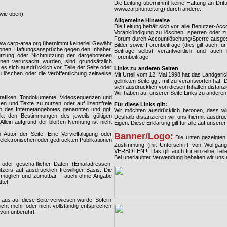
Die Leitung übernimmt keine Haftung an Dri
www.carphunter.org) durch andere.
wie oben)
Allgemeine Hinweise
Die Leitung behält sich vor, alle Benutzer-Ac
Vorankündigung zu löschen, sperren oder zu 
Forum durch Accountlöschung/Sperre ausgesc
www.carp-area.org übernimmt keinerlei Gewähr
Bilder sowie Forenbeiträge (dies gilt auch f
rmationen. Haftungsansprüche gegen den Inhaber,
Beiträge selbst verantwortlich und auch
Nutzung oder Nichtnutzung der dargebotenen
Forenbeiträge!
onen verursacht wurden, sind grundsätzlich
es sich ausdrücklich vor, Teile der Seite oder
Links zu anderen Seiten
öschen oder die Veröffentlichung zeitweise
Mit Urteil vom 12. Mai 1998 hat das Landgeri
gelinkten Seite ggf. mit zu verantworten hat
sich ausdrücklich von diesen Inhalten distanzi
Wir haben auf unserer Seite Links zu anderen 
 Grafiken, Tondokumente, Videosequenzen und
en und Texte zu nutzen oder auf lizenzfreie
Für diese Links gilt:
b des Internetangebotes genannten und ggf.
Wir möchten ausdrücklich betonen, dass wir 
kt den Bestimmungen des jeweils gültigen
Deshalb distanzieren wir uns hiermit ausdrück
Allein aufgrund der bloßen Nennung ist nicht
Eigen. Diese Erklärung gilt für alle auf unsere
m Autor der Seite. Eine Vervielfältigung oder
Banner/Logo:
Die unten gezeigten 
lektronischen oder gedruckten Publikationen
Zustimmung (mit Unterschrift von Wolfga
VERBOTEN !! Das gilt auch für einzelne Te
Bei unerlaubter Verwendung behalten wir uns 
 oder geschäftlicher Daten (Emailadressen,
ers auf ausdrücklich freiwilliger Basis. Die
h möglich und zumutbar – auch ohne Angabe
tet.
 aus auf diese Seite verwiesen wurde. Sofern
icht mehr oder nicht vollständig entsprechen
avon unberührt.