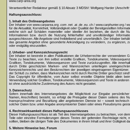
www.carp-area.org
Verantwortlicher Redakteur gemäß § 10 Absatz 3 MDStV: Wolfgang Harder (Anschrift 
Haftungsausschluss:
1. Inhalt des Onlineangebotes
Der Inhaber von www.carparea.org .com .net .at .de .eu .ch / www.carphunter.org / 
für die Aktualität, Korrektheit, Vollständigkeit oder Qualität der Bereitgestellten Info
welche sich auf Schäden materieller oder ideeller Art beziehen, die durch die 
Informationen bzw. durch die Nutzung fehlerhafter und unvollständiger Informati
ausgeschlossen. Alle Angebote sind freibleibend und unverbindlich. Der Inhaber behält 
das gesamte Angebot ohne gesonderte Ankündigung zu verändern, zu ergänzen, zu l
oder endgültig einzustellen.
2. Urheber- und Kennzeichnungsrecht
Der Inhaber ist bestrebt in allen Publikationen die Urheberrechte der verwendeten
Texte zu beachten, von ihm selbst erstellte Grafiken, Tondokumente, Videosequenz
Grafiken, Tondokumente, Videosequenzen und Texte zurückzugreifen. Alle innerhal
durch Dritte geschützten Marken- und Warenzeichen unterliegen uneingeschrän
Kennzeichenrechts und den Besitzrechten der jeweiligen eingetragenen Eigentümer. 
der Schluß zu ziehen, dass Markenzeichen nicht durch Rechte Dritter geschützt sind!
Das Copyright für öffentliche, vom Autor selbst erstellte Objekte bleibt allein bei
Verwendung solcher Grafiken, Tondokumente, Videosequenzen und Texte in anderen e
ist ohne ausdrückliche Zustimmung des Autors nicht gestattet.
3. Datenschutz
Sofern innerhalb des Internetangebotes die Möglichkeit zur Eingabe persönlicher
Namen, Anschriften) besteht, so erfolgt die Preisgabe dieser Daten seitens des Nutz
Inanspruchnahme und Bezahlung aller angebotenen Dienste ist – soweit technisc
solcher Daten bzw. unter Angabe anonymisierter Daten oder eines Pseudonyms gestat
4. Rechtswirksamkeit dieses Haftungsausschlusses
Dieser Haftungsausschluss ist als Teil des Internetangebotes zu betrachten, von dem
Teile oder einzelne Formulierungen dieses Textes der geltenden Rechtslage nicht, n
sollten, bleiben die übrigen Teile des Dokumentes in ihrem Inhalt und ihrer Gültigkeit d
5. Weitere Hinweise bez. Forum