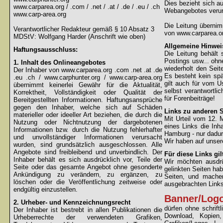
Dies bezieht sich au
www.carparea.org / .com / .net / .at / .de / .eu / .ch
Webangebotes verur
www.carp-area.org
Die Leitung überni
Verantwortlicher Redakteur gemäß § 10 Absatz 3
von www.carparea.or
MDStV: Wolfgang Harder (Anschrift wie oben)
Allgemeine Hinwei
Haftungsausschluss:
Die Leitung behält 
Postings usw... ohne
1. Inhalt des Onlineangebotes
wiederholt den Sei
Der Inhaber von www.carparea.org .com .net .at .de
Es besteht kein spä
.eu .ch / www.carphunter.org / www.carp-area.org
gilt auch für vom U
übernimmt keinerlei Gewähr für die Aktualität,
selbst verantwortli
Korrektheit, Vollständigkeit oder Qualität der
für Forenbeiträge!
Bereitgestellten Informationen. Haftungsansprüche
gegen den Inhaber, welche sich auf Schäden
Links zu anderen S
materieller oder ideeller Art beziehen, die durch die
Mit Urteil vom 12.
Nutzung oder Nichtnutzung der dargebotenen
eines Links die Inh
Informationen bzw. durch die Nutzung fehlerhafter
Hamburg - nur dadur
und unvollständiger Informationen verursacht
Wir haben auf unsere
wurden, sind grundsätzlich ausgeschlossen. Alle
Angebote sind freibleibend und unverbindlich. Der
Für diese Links gil
Inhaber behält es sich ausdrücklich vor, Teile der
Wir möchten ausdrüc
Seite oder das gesamte Angebot ohne gesonderte
gelinkten Seiten hab
Ankündigung zu verändern, zu ergänzen, zu
Seiten, und machen
löschen oder die Veröffentlichung zeitweise oder
ausgebrachten Links 
endgültig einzustellen.
Banner/Log
2. Urheber- und Kennzeichnungsrecht
dürfen ohne schrif
Der Inhaber ist bestrebt in allen Publikationen die
Download, Kopien
Urheberrechte der verwendeten Grafiken,