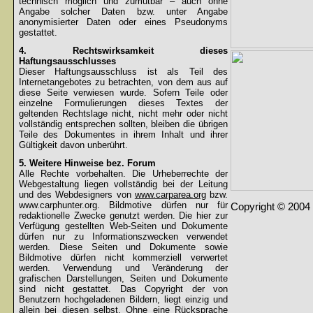
technisch möglich und zumutbar – auch ohne
Angabe solcher Daten bzw. unter Angabe
anonymisierter Daten oder eines Pseudonyms
gestattet.
4. Rechtswirksamkeit dieses
Haftungsausschlusses
Dieser Haftungsausschluss ist als Teil des
Internetangebotes zu betrachten, von dem aus auf
diese Seite verwiesen wurde. Sofern Teile oder
einzelne Formulierungen dieses Textes der
geltenden Rechtslage nicht, nicht mehr oder nicht
vollständig entsprechen sollten, bleiben die übrigen
Teile des Dokumentes in ihrem Inhalt und ihrer
Gültigkeit davon unberührt.
5. Weitere Hinweise bez. Forum
Alle Rechte vorbehalten. Die Urheberrechte der
Webgestaltung liegen vollständig bei der Leitung
und des Webdesigners von
www.carparea.org
bzw.
www.carphunter.org. Bildmotive dürfen nur für
Copyright © 2004 
redaktionelle Zwecke genutzt werden. Die hier zur
Verfügung gestellten Web-Seiten und Dokumente
dürfen nur zu Informationszwecken verwendet
werden. Diese Seiten und Dokumente sowie
Bildmotive dürfen nicht kommerziell verwertet
werden. Verwendung und Veränderung der
grafischen Darstellungen, Seiten und Dokumente
sind nicht gestattet. Das Copyright der von
Benutzern hochgeladenen Bildern, liegt einzig und
allein bei diesen selbst. Ohne eine Rücksprache