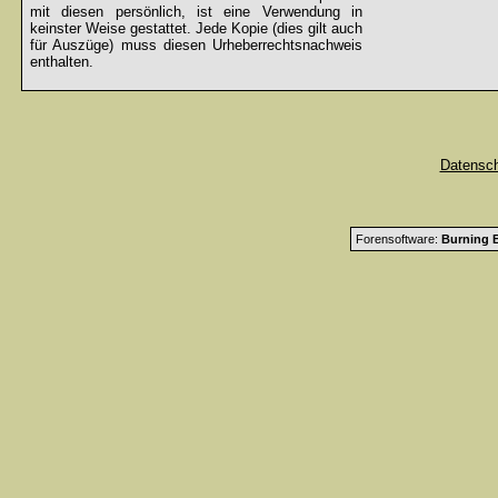
mit diesen persönlich, ist eine Verwendung in
keinster Weise gestattet. Jede Kopie (dies gilt auch
für Auszüge) muss diesen Urheberrechtsnachweis
enthalten.
Datensc
Forensoftware:
Burning B