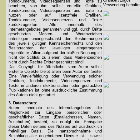
Grafiken/Logos !
Tondokumente, Videosequenzen und Texte zu
Verwendung behalten
beachten, von ihm selbst erstellte Grafiken,
Tondokumente, Videosequenzen und Texte zu
nutzen oder auf lizenzfreie Grafiken,
Tondokumente, Videosequenzen und Texte
zurückzugreifen. Alle innerhalb des
Internetangebotes genannten und ggf. durch Dritte
geschützten Marken- und Warenzeichen
unterliegen uneingeschränkt den Bestimmungen
des jeweils gültigen Kennzeichenrechts und den
Besitzrechten der jeweiligen eingetragenen
Eigentümer. Allein aufgrund der bloßen Nennung ist
nicht der Schluß zu ziehen, dass Markenzeichen
nicht durch Rechte Dritter geschützt sind!
Das Copyright für öffentliche, vom Autor selbst
erstellte Objekte bleibt allein beim Autor der Seite.
Eine Vervielfältigung oder Verwendung solcher
Grafiken, Tondokumente, Videosequenzen und
Texte in anderen elektronischen oder gedruckten
Publikationen ist ohne ausdrückliche Zustimmung
des Autors nicht gestattet.
3. Datenschutz
Sofern innerhalb des Internetangebotes die
Möglichkeit zur Eingabe persönlicher oder
geschäftlicher Daten (Emailadressen, Namen,
Anschriften) besteht, so erfolgt die Preisgabe
dieser Daten seitens des Nutzers auf ausdrücklich
freiwilliger Basis. Die Inanspruchnahme und
Bezahlung aller angebotenen Dienste ist – soweit