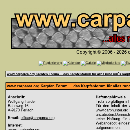
Copyright © 2006 - 2026 c
www.carparea.org Karpfen Forum ... das Karpfenforum für alles rund um`s Karp
www.carparea.org Karpfen Forum ... das Karpfenforum für alles ru
Anschrift:
Haftungshinweis
Wolfgang Harder
Trotz sorgfältiger in
Bahnweg 16
Für den Inhalt der 
A-9170 Ferlach
www.carphunter.org 
anzubieten.Dennoch
Email:
office@carparea.org
keine Haftung für d
Webangebot eingeste
Internet:
aufgenommen.
www.carphunter.org