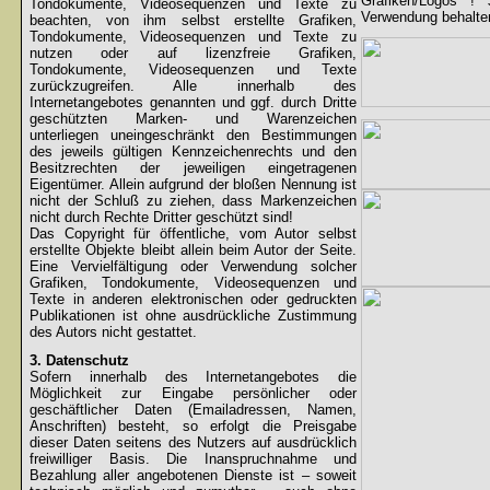
Grafiken/Logos !
Tondokumente, Videosequenzen und Texte zu
Verwendung behalten
beachten, von ihm selbst erstellte Grafiken,
Tondokumente, Videosequenzen und Texte zu
nutzen oder auf lizenzfreie Grafiken,
Tondokumente, Videosequenzen und Texte
zurückzugreifen. Alle innerhalb des
Internetangebotes genannten und ggf. durch Dritte
geschützten Marken- und Warenzeichen
unterliegen uneingeschränkt den Bestimmungen
des jeweils gültigen Kennzeichenrechts und den
Besitzrechten der jeweiligen eingetragenen
Eigentümer. Allein aufgrund der bloßen Nennung ist
nicht der Schluß zu ziehen, dass Markenzeichen
nicht durch Rechte Dritter geschützt sind!
Das Copyright für öffentliche, vom Autor selbst
erstellte Objekte bleibt allein beim Autor der Seite.
Eine Vervielfältigung oder Verwendung solcher
Grafiken, Tondokumente, Videosequenzen und
Texte in anderen elektronischen oder gedruckten
Publikationen ist ohne ausdrückliche Zustimmung
des Autors nicht gestattet.
3. Datenschutz
Sofern innerhalb des Internetangebotes die
Möglichkeit zur Eingabe persönlicher oder
geschäftlicher Daten (Emailadressen, Namen,
Anschriften) besteht, so erfolgt die Preisgabe
dieser Daten seitens des Nutzers auf ausdrücklich
freiwilliger Basis. Die Inanspruchnahme und
Bezahlung aller angebotenen Dienste ist – soweit