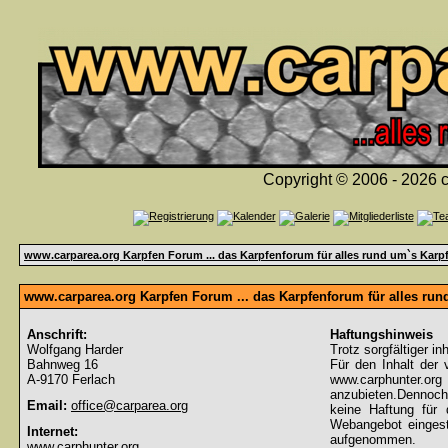
Copyright © 2006 - 2026 c
www.carparea.org Karpfen Forum ... das Karpfenforum für alles rund um`s Karp
www.carparea.org Karpfen Forum ... das Karpfenforum für alles ru
Anschrift:
Haftungshinweis
Wolfgang Harder
Trotz sorgfältiger in
Bahnweg 16
Für den Inhalt der 
A-9170 Ferlach
www.carphunter.org 
anzubieten.Dennoch
Email:
office@carparea.org
keine Haftung für d
Webangebot eingeste
Internet:
aufgenommen.
www.carphunter.org