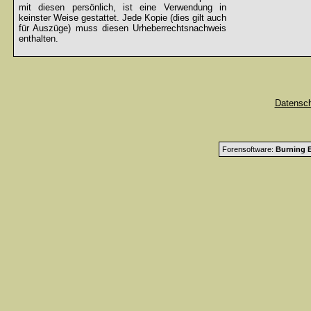
mit diesen persönlich, ist eine Verwendung in
keinster Weise gestattet. Jede Kopie (dies gilt auch
für Auszüge) muss diesen Urheberrechtsnachweis
enthalten.
Datensc
Forensoftware:
Burning B