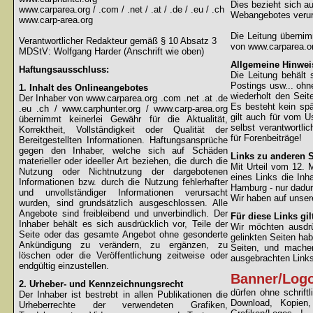
Dies bezieht sich au
www.carparea.org / .com / .net / .at / .de / .eu / .ch
Webangebotes verur
www.carp-area.org
Die Leitung überni
Verantwortlicher Redakteur gemäß § 10 Absatz 3
von www.carparea.or
MDStV: Wolfgang Harder (Anschrift wie oben)
Allgemeine Hinwei
Haftungsausschluss:
Die Leitung behält 
Postings usw... ohne
1. Inhalt des Onlineangebotes
wiederholt den Sei
Der Inhaber von www.carparea.org .com .net .at .de
Es besteht kein spä
.eu .ch / www.carphunter.org / www.carp-area.org
gilt auch für vom U
übernimmt keinerlei Gewähr für die Aktualität,
selbst verantwortli
Korrektheit, Vollständigkeit oder Qualität der
für Forenbeiträge!
Bereitgestellten Informationen. Haftungsansprüche
gegen den Inhaber, welche sich auf Schäden
Links zu anderen S
materieller oder ideeller Art beziehen, die durch die
Mit Urteil vom 12.
Nutzung oder Nichtnutzung der dargebotenen
eines Links die Inh
Informationen bzw. durch die Nutzung fehlerhafter
Hamburg - nur dadur
und unvollständiger Informationen verursacht
Wir haben auf unsere
wurden, sind grundsätzlich ausgeschlossen. Alle
Angebote sind freibleibend und unverbindlich. Der
Für diese Links gil
Inhaber behält es sich ausdrücklich vor, Teile der
Wir möchten ausdrüc
Seite oder das gesamte Angebot ohne gesonderte
gelinkten Seiten hab
Ankündigung zu verändern, zu ergänzen, zu
Seiten, und machen
löschen oder die Veröffentlichung zeitweise oder
ausgebrachten Links 
endgültig einzustellen.
Banner/Log
2. Urheber- und Kennzeichnungsrecht
dürfen ohne schrif
Der Inhaber ist bestrebt in allen Publikationen die
Download, Kopien
Urheberrechte der verwendeten Grafiken,