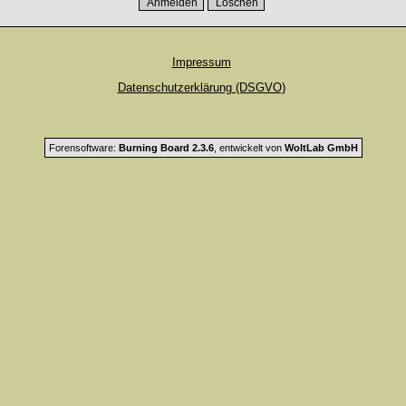
Impressum
Datenschutzerklärung (DSGVO)
Forensoftware:
Burning Board 2.3.6
, entwickelt von
WoltLab GmbH