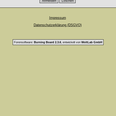
Impressum
Datenschutzerklärung (DSGVO)
Forensoftware:
Burning Board 2.3.6
, entwickelt von
WoltLab GmbH