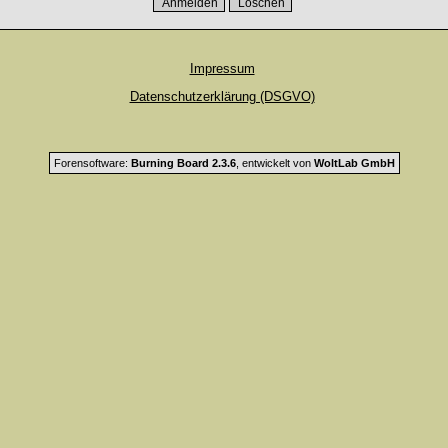
Impressum
Datenschutzerklärung (DSGVO)
Forensoftware:
Burning Board 2.3.6
, entwickelt von
WoltLab GmbH