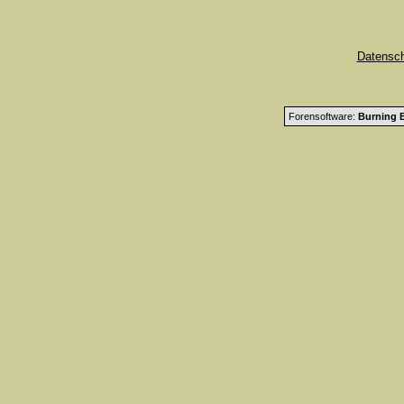
Datensc
Forensoftware:
Burning B