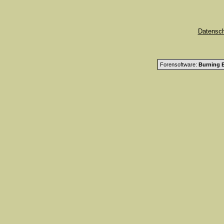
Datensc
Forensoftware:
Burning B