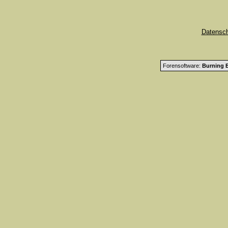
Datensc
Forensoftware:
Burning B