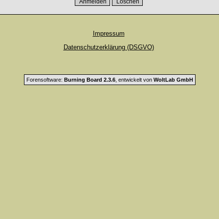
Impressum
Datenschutzerklärung (DSGVO)
Forensoftware:
Burning Board 2.3.6
, entwickelt von
WoltLab GmbH