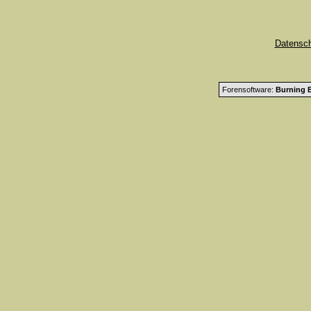
Datensc
Forensoftware:
Burning B