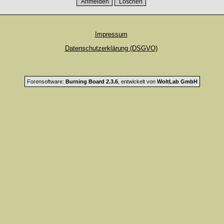
Impressum
Datenschutzerklärung (DSGVO)
Forensoftware:
Burning Board 2.3.6
, entwickelt von
WoltLab GmbH