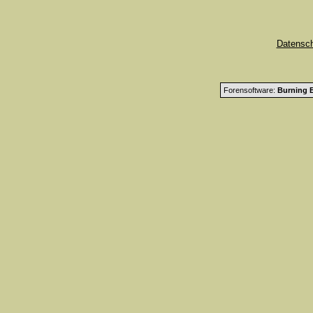
Datensc
Forensoftware:
Burning B