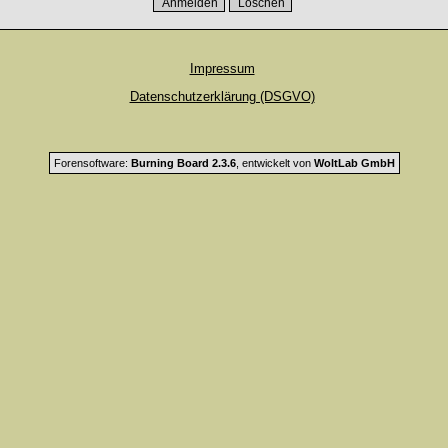
Impressum
Datenschutzerklärung (DSGVO)
Forensoftware:
Burning Board 2.3.6
, entwickelt von
WoltLab GmbH