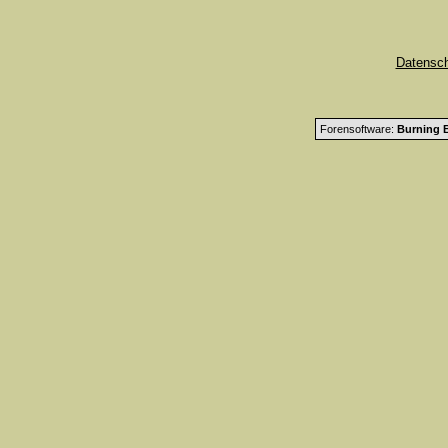
Datensc
Forensoftware:
Burning B