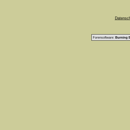
Datensc
Forensoftware:
Burning B