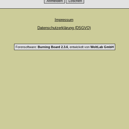
Impressum
Datenschutzerklärung (DSGVO)
Forensoftware:
Burning Board 2.3.6
, entwickelt von
WoltLab GmbH