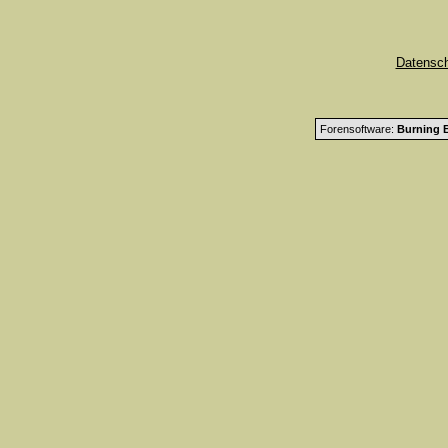
Datensc
Forensoftware:
Burning B