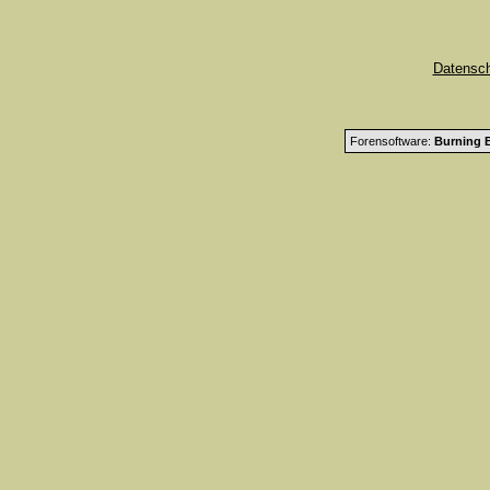
Datensc
Forensoftware:
Burning B