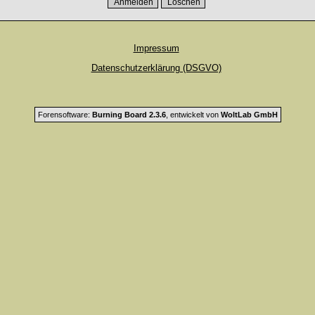
Impressum
Datenschutzerklärung (DSGVO)
Forensoftware:
Burning Board 2.3.6
, entwickelt von
WoltLab GmbH