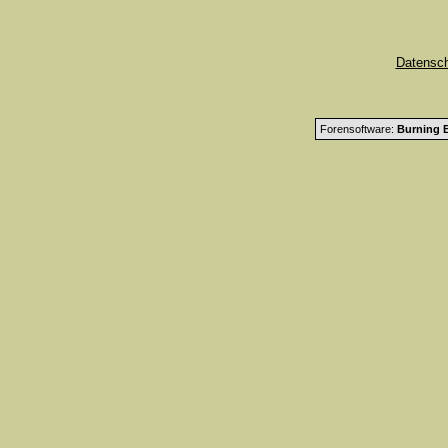
Datensc
Forensoftware:
Burning B