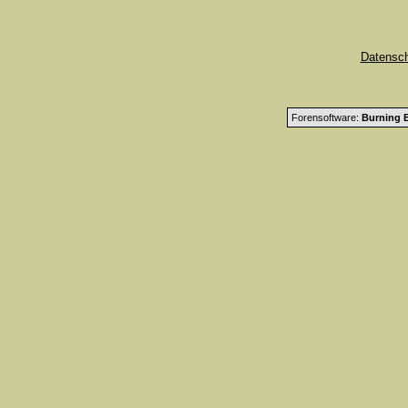
Datensc
Forensoftware:
Burning B