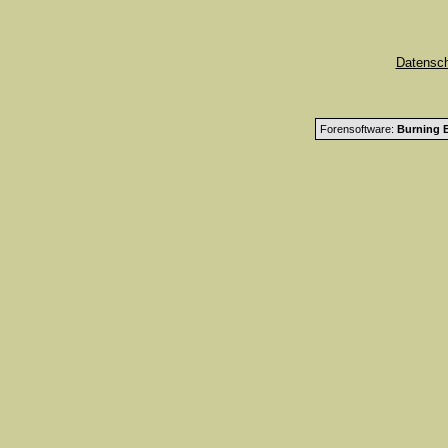
Datensc
Forensoftware:
Burning B