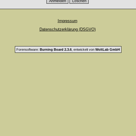
Impressum
Datenschutzerklärung (DSGVO)
Forensoftware:
Burning Board 2.3.6
, entwickelt von
WoltLab GmbH