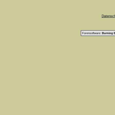
Datensc
Forensoftware:
Burning B