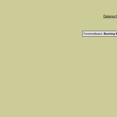
Datensc
Forensoftware:
Burning B