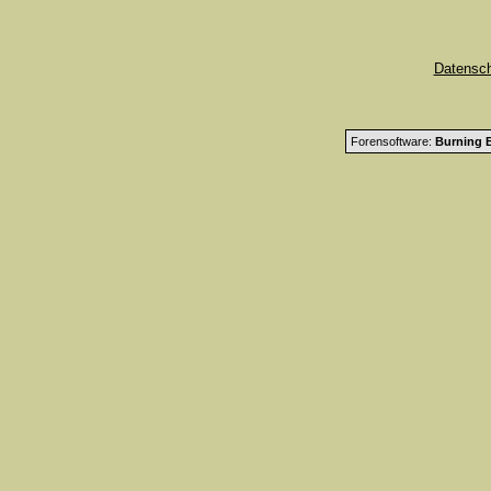
Datensc
Forensoftware:
Burning B