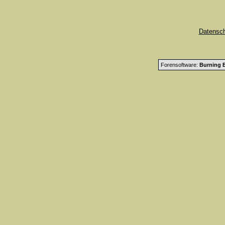
Datensc
Forensoftware:
Burning B