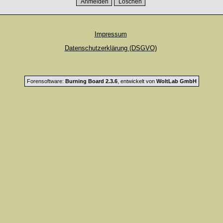
Impressum
Datenschutzerklärung (DSGVO)
Forensoftware:
Burning Board 2.3.6
, entwickelt von
WoltLab GmbH