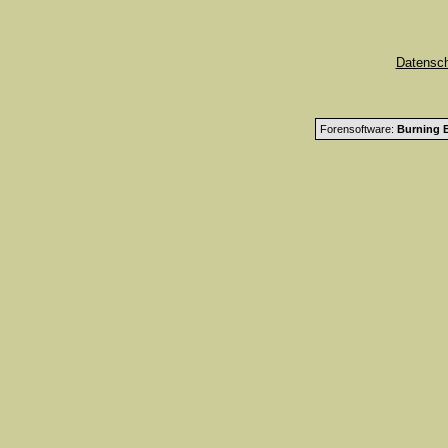
Datensc
Forensoftware:
Burning B