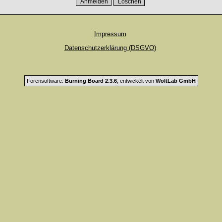
Impressum
Datenschutzerklärung (DSGVO)
Forensoftware:
Burning Board 2.3.6
, entwickelt von
WoltLab GmbH