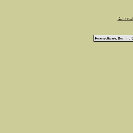
Datensc
Forensoftware:
Burning B