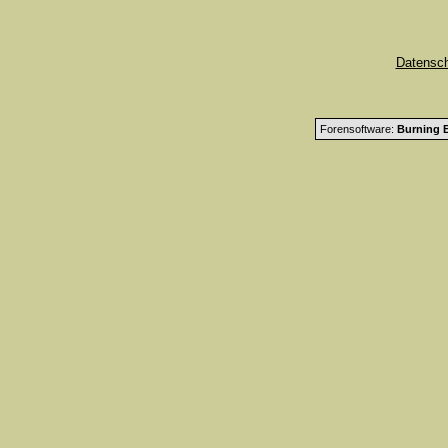
Datensc
Forensoftware:
Burning B