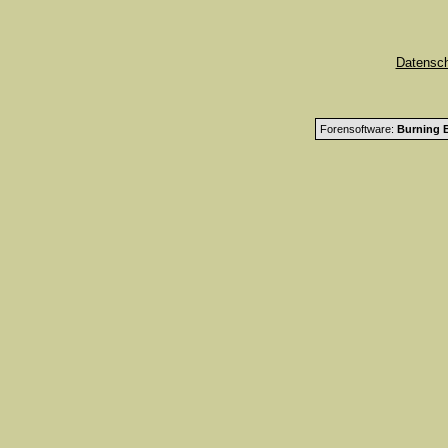
Datensc
Forensoftware:
Burning B