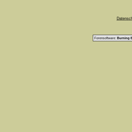
Datensc
Forensoftware:
Burning B