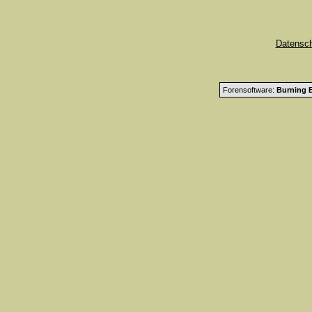
Datensc
Forensoftware:
Burning B