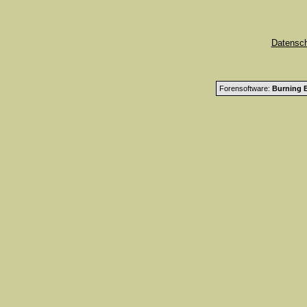
Datensc
Forensoftware:
Burning B