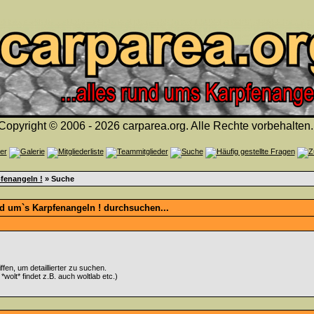
Copyright © 2006 - 2026 carparea.org. Alle Rechte vorbehalten.
fenangeln !
» Suche
nd um`s Karpfenangeln ! durchsuchen...
en, um detaillierter zu suchen.
wolt* findet z.B. auch woltlab etc.)