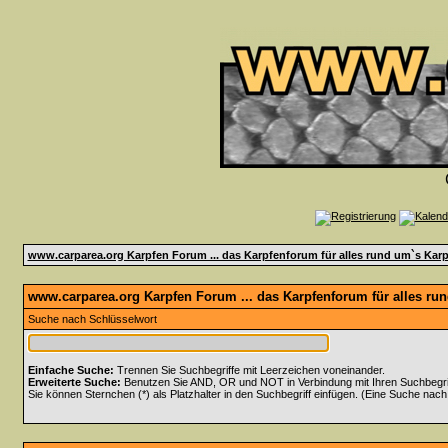
www.carparea.org Karpfen Forum ... das Karpfenforum für alles rund um`s Karp
www.carparea.org Karpfen Forum ... das Karpfenforum für alles ru
Suche nach Schlüsselwort
Einfache Suche:
Trennen Sie Suchbegriffe mit Leerzeichen voneinander.
Erweiterte Suche:
Benutzen Sie AND, OR und NOT in Verbindung mit Ihren Suchbegriff
Sie können Sternchen (*) als Platzhalter in den Suchbegriff einfügen. (Eine Suche nach *