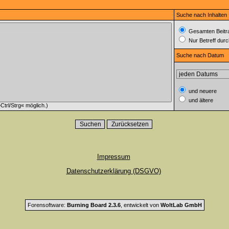
Suche nach Inhalten
Gesamten Beitr
Nur Betreff dur
Suche nach Datum
und neuere
und ältere
trl/Strg« möglich.)
Impressum
Datenschutzerklärung (DSGVO)
Forensoftware:
Burning Board 2.3.6
, entwickelt von
WoltLab GmbH