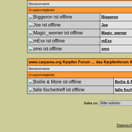
Benutzername
Gruppenmitglieder
Biggeron
Joe
Magic_werner
mExx
smo
www.carparea.org Karpfen Forum ... das Karpfenforum 
Benutzername
Gruppenmitglieder
Boilie & 
falle fisc
Gehe zu:
Datensc