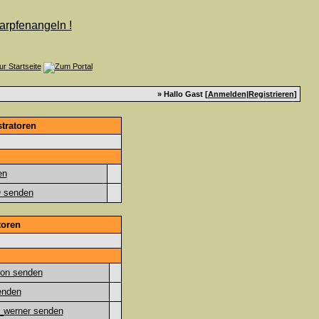
» Hallo Gast [
Anmelden
|
Registrieren
]
tratoren
toren