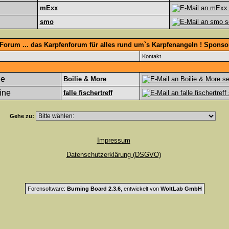
mExx
smo
Forum ... das Karpfenforum für alles rund um`s Karpfenangeln ! Spons
Kontakt
Boilie & More
falle fischertreff
Gehe zu:
Impressum
Datenschutzerklärung (DSGVO)
Forensoftware:
Burning Board 2.3.6
, entwickelt von
WoltLab GmbH