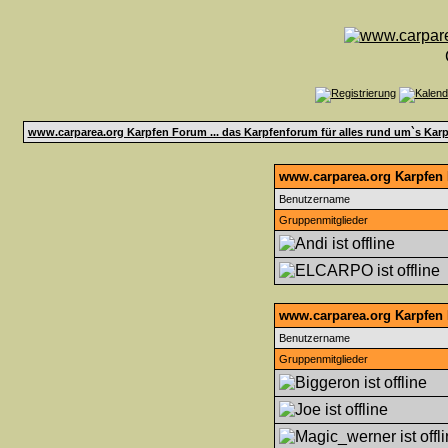
www.carparea.org Karpfen Forum ... das Karpfenforum für alles rund um`s Karp
www.carparea.org Karpfen F
Benutzername
Gruppenmitglieder
www.carparea.org Karpfen 
Benutzername
Gruppenmitglieder