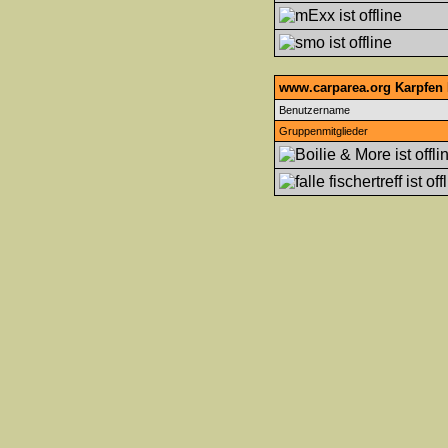
www.carparea.org Karpfen 
Benutzername
Gruppenmitglieder