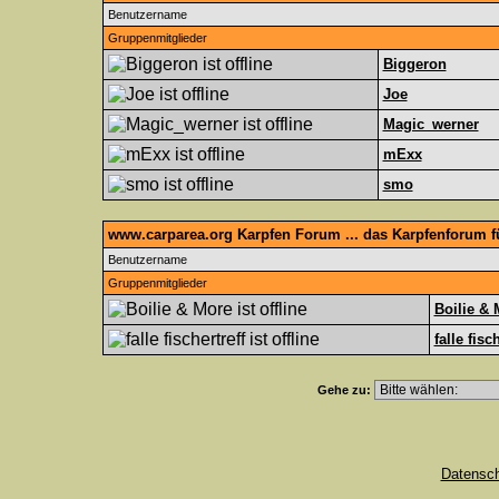
Benutzername
Gruppenmitglieder
Biggeron
Joe
Magic_werner
mExx
smo
www.carparea.org Karpfen Forum ... das Karpfenforum 
Benutzername
Gruppenmitglieder
Boilie & 
falle fisc
Gehe zu:
Datensc