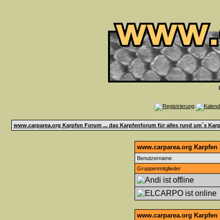
www.carparea.org Karpfen Forum ... das Karpfenforum für alles rund um`s Karp
www.carparea.org Karpfen F
Benutzername
Gruppenmitglieder
www.carparea.org Karpfen 