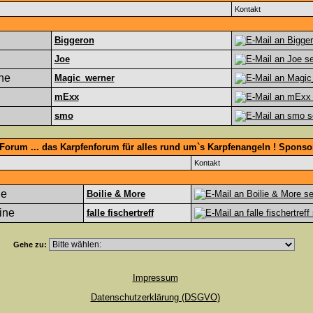
Kontakt
Biggeron
Joe
Magic_werner
mExx
smo
Forum ... das Karpfenforum für alles rund um`s Karpfenangeln ! Spons
Kontakt
Boilie & More
falle fischertreff
Gehe zu:
Impressum
Datenschutzerklärung (DSGVO)