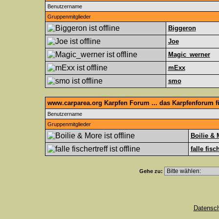
Benutzername
Gruppenmitglieder
Biggeron
Joe
Magic_werner
mExx
smo
www.carparea.org Karpfen Forum ... das Karpfenforum 
Benutzername
Gruppenmitglieder
Boilie & 
falle fisc
Gehe zu:
Datensc