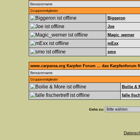
Benutzername
Gruppenmitglieder
Biggeron
Joe
Magic_werner
mExx
smo
www.carparea.org Karpfen Forum ... das Karpfenforum 
Benutzername
Gruppenmitglieder
Boilie & 
falle fisc
Gehe zu:
Datensc