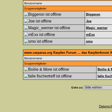
Benutzername
Gruppenmitglieder
Biggeron
Joe
Magic_werner
mExx
smo
www.carparea.org Karpfen Forum ... das Karpfenforum 
Benutzername
Gruppenmitglieder
Boilie & 
falle fisc
Gehe zu:
Datensc