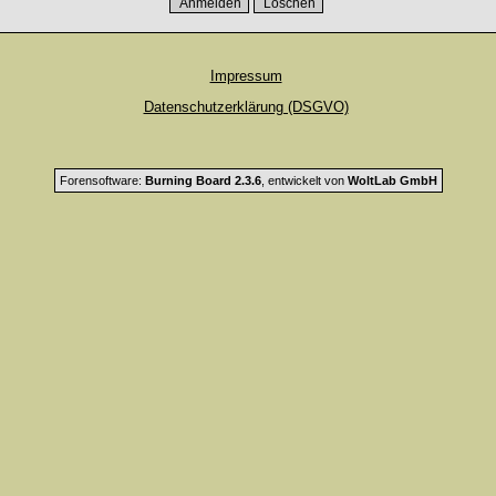
Impressum
Datenschutzerklärung (DSGVO)
Forensoftware:
Burning Board 2.3.6
, entwickelt von
WoltLab GmbH